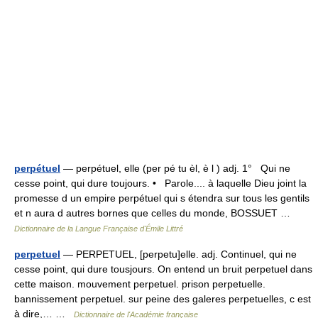
perpétuel
— perpétuel, elle (per pé tu èl, è l ) adj. 1° Qui ne
cesse point, qui dure toujours. • Parole.... à laquelle Dieu joint la
promesse d un empire perpétuel qui s étendra sur tous les gentils
et n aura d autres bornes que celles du monde, BOSSUET …
Dictionnaire de la Langue Française d'Émile Littré
perpetuel
— PERPETUEL, [perpetu]elle. adj. Continuel, qui ne
cesse point, qui dure tousjours. On entend un bruit perpetuel dans
cette maison. mouvement perpetuel. prison perpetuelle.
bannissement perpetuel. sur peine des galeres perpetuelles, c est
à dire,… …
Dictionnaire de l'Académie française