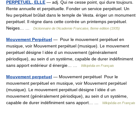
PERPÉTUEL, ELLE
— adj. Qui ne cesse point, qui dure toujours.
Rente annuelle et perpétuelle. Fonder un service perpétuel. Un
feu perpétuel brûlait dans le temple de Vesta. ériger un monument
perpétuel. Il règne dans cette contrée un printemps perpétuel.
Neiges… …
Dictionnaire de l'Academie Francaise, 8eme edition (1935)
Mouvement Perpétuel
— Pour le mouvement perpétuel en
musique, voir Mouvement perpétuel (musique). Le mouvement
perpétuel désigne l idée d un mouvement (généralement
périodique), au sein d un système, capable de durer indéfiniment
sans apport extérieur d énergie… …
Wikipédia en Français
Mouvement perpetuel
— Mouvement perpétuel Pour le
mouvement perpétuel en musique, voir Mouvement perpétuel
(musique). Le mouvement perpétuel désigne l idée d un
mouvement (généralement périodique), au sein d un système,
capable de durer indéfiniment sans apport… …
Wikipédia en Français