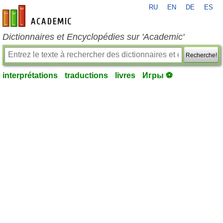
RU
EN
DE
ES
fr-academic.com
Dictionnaires et Encyclopédies sur 'Academic'
Recherche!
interprétations
traductions
livres
Игры ⚽