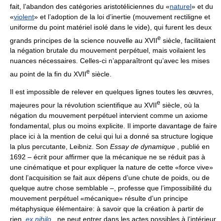
fait, l’abandon des catégories aristotéliciennes du «
naturel
» et du
«
violent
» et l’adoption de la loi d’inertie (mouvement rectiligne et
uniforme du point matériel isolé dans le vide), qui furent les deux
e
grands principes de la science nouvelle au XVII
siècle, facilitaient
la négation brutale du mouvement perpétuel, mais voilaient les
nuances nécessaires. Celles-ci n’apparaîtront qu’avec les mises
e
au point de la fin du XVII
siècle.
Il est impossible de relever en quelques lignes toutes les œuvres,
e
majeures pour la révolution scientifique au XVII
siècle, où la
négation du mouvement perpétuel intervient comme un axiome
fondamental, plus ou moins explicite. Il importe davantage de faire
place ici à la mention de celui qui lui a donné sa structure logique
la plus percutante, Leibniz. Son
Essay de dynamique
, publié en
1692 – écrit pour affirmer que la mécanique ne se réduit pas à
une cinématique et pour expliquer la nature de cette «force vive»
dont l’acquisition se fait aux dépens d’une chute de poids, ou de
quelque autre chose semblable –, professe que l’impossibilité du
mouvement perpétuel «mécanique» résulte d’un principe
métaphysique élémentaire: à savoir que la création à partir de
rien,
ex nihilo
, ne peut entrer dans les actes possibles à l’intérieur