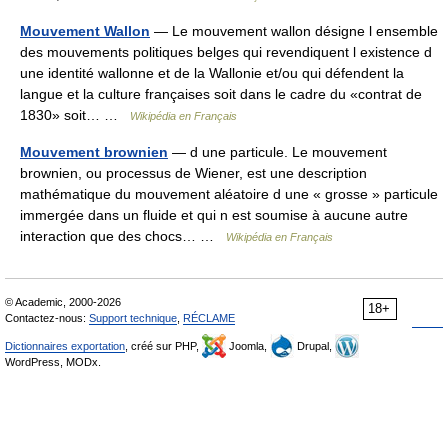
Mouvement Wallon
— Le mouvement wallon désigne l ensemble
des mouvements politiques belges qui revendiquent l existence d
une identité wallonne et de la Wallonie et/ou qui défendent la
langue et la culture françaises soit dans le cadre du «contrat de
1830» soit… …
Wikipédia en Français
Mouvement brownien
— d une particule. Le mouvement
brownien, ou processus de Wiener, est une description
mathématique du mouvement aléatoire d une « grosse » particule
immergée dans un fluide et qui n est soumise à aucune autre
interaction que des chocs… …
Wikipédia en Français
© Academic, 2000-2026
18+
Contactez-nous:
Support technique
,
RÉCLAME
Dictionnaires exportation
, créé sur PHP,
Joomla,
Drupal,
WordPress, MODx.